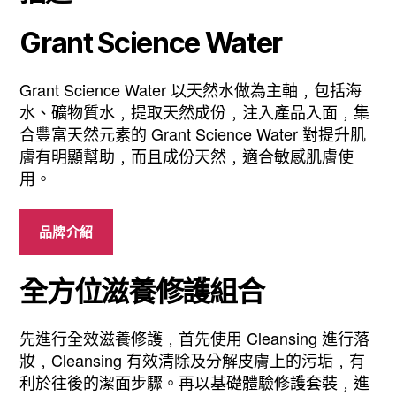
護
Grant Science Water
組
合
數
Grant Science Water 以天然水做為主軸﹐包括海
量
水、礦物質水﹐提取天然成份﹐注入產品入面﹐集
合豐富天然元素的 Grant Science Water 對提升肌
膚有明顯幫助﹐而且成份天然﹐適合敏感肌膚使
用。
品牌介紹
全方位滋養修護組合
先進行全效滋養修護﹐首先使用 Cleansing 進行落
妝﹐Cleansing 有效清除及分解皮膚上的污垢﹐有
利於往後的潔面步驟。再以基礎體驗修護套裝﹐進