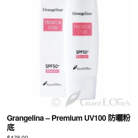
Grangelina – Premium UV100 防曬粉
底
$
476.00