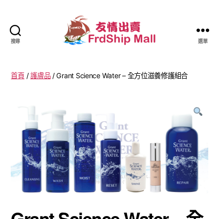
搜尋
選單
友
情
出
首頁
/
護膚品
/ Grant Science Water – 全方位滋養修護組合
賣
Friendship
Mall
|
FrdshipMall.com
Grant Science Water – 全