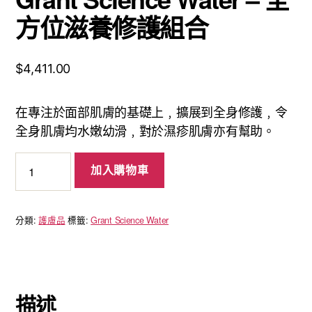
方位滋養修護組合
$
4,411.00
在專注於面部肌膚的基礎上﹐擴展到全身修護﹐令
全身肌膚均水嫩幼滑﹐對於濕疹肌膚亦有幫助。
Grant
加入購物車
Science
Water
-
分類:
護膚品
標籤:
Grant Science Water
全
方
位
滋
養
描述
修