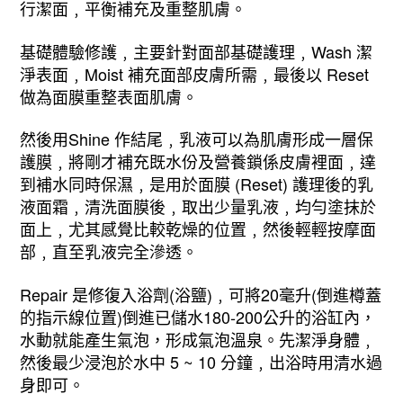
行潔面﹐平衡補充及重整肌膚。
基礎體驗修護﹐主要針對面部基礎護理﹐Wash 潔
淨表面﹐Moist 補充面部皮膚所需﹐最後以 Reset
做為面膜重整表面肌膚。
然後用Shine 作結尾﹐乳液可以為肌膚形成一層保
護膜﹐將剛才補充既水份及營養鎖係皮膚裡面﹐達
到補水同時保濕﹐是用於面膜 (Reset) 護理後的乳
液面霜﹐清洗面膜後﹐取出少量乳液﹐均勻塗抹於
面上﹐尤其感覺比較乾燥的位置﹐然後輕輕按摩面
部﹐直至乳液完全滲透。
Repair 是修復入浴劑(浴鹽)﹐可將20毫升(倒進樽蓋
的指示線位置)倒進已儲水180-200公升的浴缸內，
水動就能產生氣泡，形成氣泡溫泉。先潔淨身體﹐
然後最少浸泡於水中 5 ~ 10 分鐘﹐出浴時用清水過
身即可。